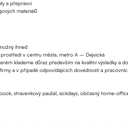
ty a přepravci
ngových materiálů
 možný ihned
í prostředí v centru města, metro A – Dejvická
terém klademe důraz především na kvalitní výsledky a d
 firmy a v případě odpovídajících dovedností a pracovn
tebook, stravenkový paušál, sickdays, občasný home-offic