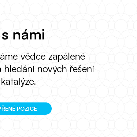
 s námi
dáme vědce zapálené
 hledání nových řešení
katalýze.
VŘENÉ POZICE