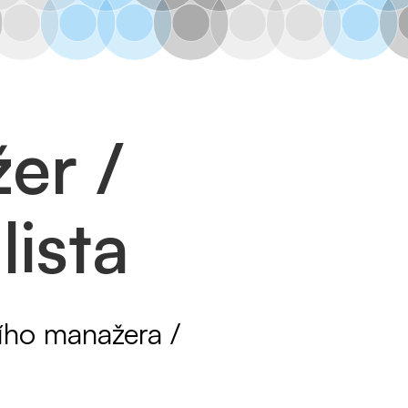
er /
ista
ího manažera /