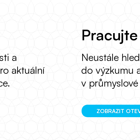
Pracujte
ti a
Neustále hle
ro aktuální
do výzkumu a
ce.
v průmyslové 
ZOBRAZIT OTE