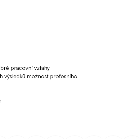
obré pracovní vztahy
ích výsledků možnost profesního
e