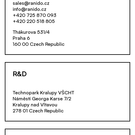
sales@ranido.cz
info@ranido.cz
+420 725 870 093
+420 220 518 805
Thákurova 531/4
Praha 6
160 00 Czech Republic
R&D
Technopark Kralupy VŠCHT
Náměstí Georga Karse 7/2
Kralupy nad Vltavou
278 01 Czech Republic